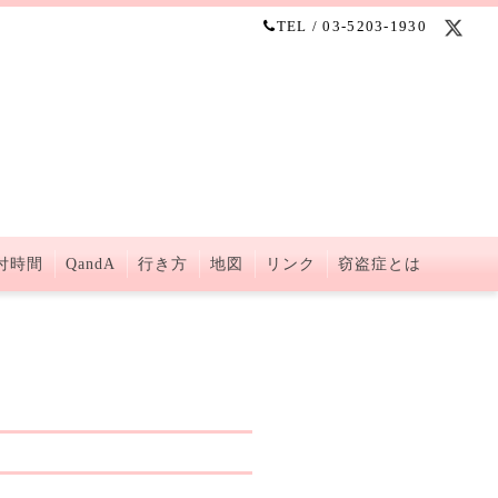
TEL / 03-5203-1930
付時間
QandA
行き方
地図
リンク
窃盗症とは