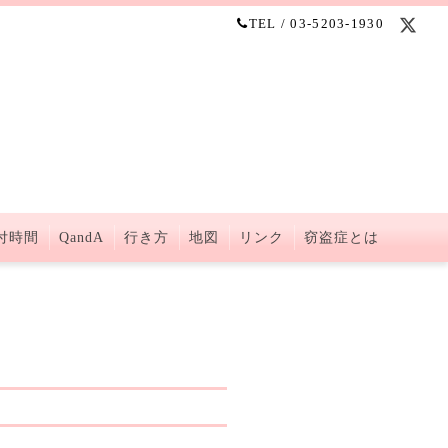
TEL / 03-5203-1930
付時間
QandA
行き方
地図
リンク
窃盗症とは