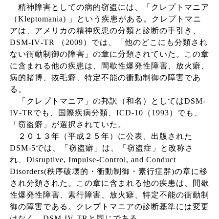
精神障害としての病的窃盗には、「クレプトマニア
（
Kleptomania)
」という疾患がある。クレプトマニ
アは、アメリカの精神疾患の分類と診断の手引き、
DSM-IV‐TR
（
2009
）では、「他のどこにも分類され
ない衝動制御の障害」の章に分類されていた。この章
に含まれる他の疾患は、間歇性爆発性障害、放火癖、
病的賭博、抜毛癖、特定不能の衝動制御の障害であ
る。
「クレプトマニア」の邦訳（和名）としては
DSM-
IV‐TR
でも、国際疾病分類、
ICD-10
（
1993
）でも、
「窃盗癖」が選択されていた。
２０１３年（平成２５年）に公表、出版された
DSM-5
では、「窃盗癖」は、「窃盗症」と改称さ
れ、
Disruptive, Impulse-Control, and Conduct
Disorders(
秩序破壊的・衝動制御・素行症群
)
の章に移
され分類された。この章に含まれる他の疾患は、間歇
性爆発性障害、素行障害、放火癖、特定不能の衝動制
御の障害である。クレプトマニアの診断基準には変更
はなく、
DSM-IV‐TR
と同じである。