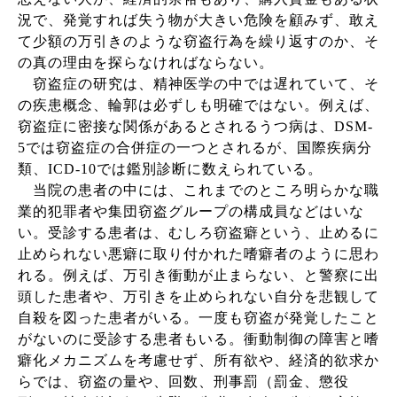
況で、発覚すれば失う物が大きい危険を顧みず、敢え
て少額の万引きのような窃盗行為を繰り返すのか、そ
の真の理由を探らなければならない。
窃盗症の研究は、精神医学の中では遅れていて、そ
の疾患概念、輪郭は必ずしも明確ではない。例えば、
窃盗症に密接な関係があるとされるうつ病は、
DSM-
5
では窃盗症の合併症の一つとされるが、国際疾病分
類、
ICD-10
では鑑別診断に数えられている。
当院の患者の中には、これまでのところ明らかな職
業的犯罪者や集団窃盗グループの構成員などはいな
い。受診する患者は、むしろ窃盗癖という、止めるに
止められない悪癖に取り付かれた嗜癖者のように思わ
れる。例えば、万引き衝動が止まらない、と警察に出
頭した患者や、万引きを止められない自分を悲観して
自殺を図った患者がいる。一度も窃盗が発覚したこと
がないのに受診する患者もいる。衝動制御の障害と嗜
癖化メカニズムを考慮せず、所有欲や、経済的欲求か
らでは、窃盗の量や、回数、刑事罰（罰金、懲役