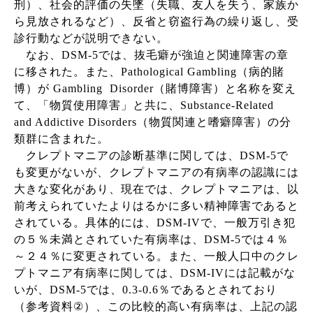
刑）、社会的評価の失墜（失職、友人を失う、家族か
ら見放されるなど）、反省と窃盗行為の繰り返し、受
診行動などが説明できない。
なお、
DSM-5
では、抜毛癖が強迫と関連障害の章
に移された。また、
Pathological Gambling
（病的賭
博）が
Gambling Disorder
（賭博障害）と名称を変え
て、「物質使用障害」と共に、
Substance-Related
and Addictive Disorders
（物質関連と嗜癖障害）の分
類群に含まれた。
クレプトマニアの診断基準に関しては、
DSM-5
で
も変更がないが、クレプトマニアの有病率の認識には
大きな変化があり、現在では、クレプトマニアは、以
前考えられていたよりはるかに多い精神障害であると
されている。具体的には、
DSM-IV
で、一般万引き犯
の５％未満とされていた有病率は、
DSM-5
では４％
～２４％に変更されている。また、一般人口中のクレ
プトマニア有病率に関しては、
DSM-IV
には記載がな
いが、
DSM-5
では、
0.3‐0.6
％であるとされており
（参考資料
②
）、この比較的高い有病率は、上記の認