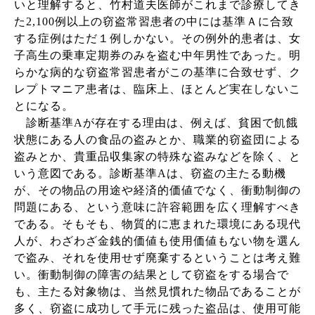
いと理解すると、竹村道夫医師がこれまで診療してき
た
2,100
例以上の窃盗常習患者の中には基準Ａに合致
する症例はただ１例しかない。その例外的患者は、女
子高生の乗車定期券のみを盗む中年男性であった。明
らかな病的な窃盗常習患者がこの基準に合致せず、ク
レプトマニア患者は、臨床上、ほとんど実在しないこ
とになる。
診断基準
A
が存在する理由は、例えば、貧困で飢餓
状態にある人の食品の盗みとか、職業的窃盗団による
盗みとか、貴重品収集家の特殊な盗みなどを除く、と
いう意図である。診断基準
A
は、窃盗の主たる動機
が、その物品の用途や経済的価値でなく、衝動制御の
問題にある、という意味に許容範囲を広く理解すべき
である。そもそも、物質的に恵まれた環境にある現代
人が、わざわざ金銭的価値も使用価値もない物を選ん
で盗み、それを使用せず廃棄するということは考え難
い。衝動制御の障害の結果として窃盗をする場合で
も、主たる対象物は、当然見慣れた物品であることが
多く、窃盗に成功して手元に残った盗品は、使用可能