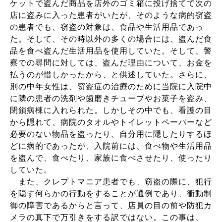
ケットで盗んだ商品を店外のゴミ箱に投げ捨てて次の
店に盗みに入った患者がいたが、そのような病的窃盗
の患者でも、窃盗の対象は、食品や生活用品であっ
た。そして、その時以外の多くの場合には、盗んだ食
品を食べ盗んだ生活用品を使用していた。そして、警
察での尋問に対しては、盗んだ理由について、お金を
払うのが惜しかったから、と供述していた。さらに、
別の中年女性は、窃盗症の治療のために当院に入院中
に隣の患者の洗剤や歯磨きチューブやお菓子を盗み、
閉鎖病棟に入れられた。しかしその中でも、看護の目
から隠れて、病院のタオルやトイレットペーパーなど
必要のない物品を盗ったり、自分用に隠したりするほ
どに病的であったが、入院前には、食べ物や生活用品
を盗んで、食べたり、家族に食べさせたり、使ったり
していた。
また、クレプトマニア患者でも、窃盗の際に、犯行
を隠す何らかの行動をすることが通例であり、衝動制
御の障害であるからと言って、店員の目の前や防犯カ
メラの真下で万引きをする訳ではない。この事は、