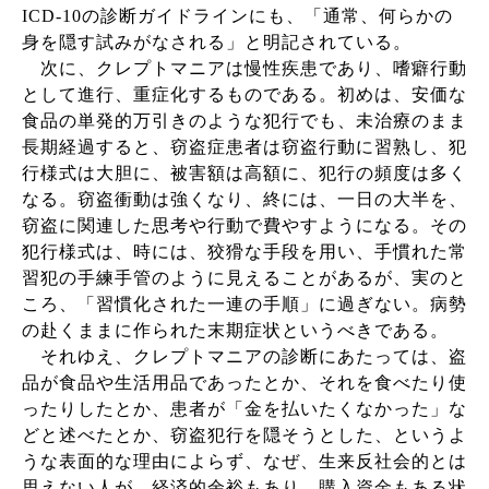
ICD-10
の診断ガイドラインにも、「通常、何らかの
身を隠す試みがなされる」と明記されている。
次に、クレプトマニアは慢性疾患であり、嗜癖行動
として進行、重症化するものである。初めは、安価な
食品の単発的万引きのような犯行でも、未治療のまま
長期経過すると、窃盗症患者は窃盗行動に習熟し、犯
行様式は大胆に、被害額は高額に、犯行の頻度は多く
なる。窃盗衝動は強くなり、終には、一日の大半を、
窃盗に関連した思考や行動で費やすようになる。その
犯行様式は、時には、狡猾な手段を用い、手慣れた常
習犯の手練手管のように見えることがあるが、実のと
ころ、「習慣化された一連の手順」に過ぎない。病勢
の赴くままに作られた末期症状というべきである。
それゆえ、クレプトマニアの診断にあたっては、盗
品が食品や生活用品であったとか、それを食べたり使
ったりしたとか、患者が「金を払いたくなかった」な
どと述べたとか、窃盗犯行を隠そうとした、というよ
うな表面的な理由によらず、なぜ、生来反社会的とは
思えない人が、経済的余裕もあり、購入資金もある状