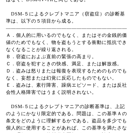
DSM-
５によるクレプトマニア（窃盗症）の診断基
準は、以下の５項目から成る。
――――――――――――――――――――――――
Ａ．個人的に用いるのでもなく、またはその金銭的価
値のためでもなく、物を盗もうとする衝動に抵抗でき
なくなることが繰り返される。
Ｂ．窃盗におよぶ直前の緊張の高まり。
Ｃ．窃盗を犯すときの快感、満足、または解放感。
Ｄ．盗みは怒りまたは報復を表現するためのものでも
なく、妄想または幻覚に反応したものでもない。
Ｅ．盗みは、素行障害、躁病エピソード、または反社
会性人格障害ではうまく説明されない。
DSM-
５によるクレプトマニアの診断基準は、上記
のようにかなり限定的である。問題は、この基準Ａの
条文をどのように理解するかである。盗品を多少でも
個人的に使用することがあれば、この基準を満たさな