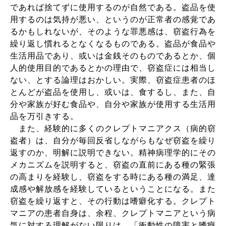
であれば捨てずに使用するのが自然である。盗品を使
用するのは気持が悪い、というのが正常者の感覚であ
るかもしれないが、そのような罪悪感は、窃盗行為を
繰り返し慣れるとなくなるものである。盗品が食品や
生活用品であり、或いは金銭そのものであるとか、個
人的使用目的であるとかの理由で、窃盗症には相当し
ない、とする論理はおかしい。実際、窃盗症患者のほ
とんどが盗品を使用し、或いは、食するし、また、自
分や家族が好む食品や、自分や家族が使用する生活用
品を万引きする。
また、経験的に多くのクレプトマニアクス（病的窃
盗者）は、自分が毎回反省しながらもなぜ窃盗を繰り
返すのか、明解に説明できない。精神病理学的にその
メカニズムを説明すると、窃盗の直前にある種の緊張
の高まりを経験し、窃盗をする時にある種の満足、達
成感や解放感を経験しているということになる。また
窃盗を繰り返すと、その行動は嗜癖化する。クレプト
マニアの患者自身は、余程、クレプトマニアという病
気に対する理解がない限りは、「衝動性の障害と嗜癖