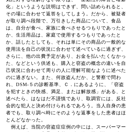
化」というような説明はできず、問い詰められると、
その場に合わせて返答をしてしまう。だから、被疑者
が取り調べ段階で、万引きした商品について、食品
は、自分が食べ、家族に食べさせるつもりであったと
か、生活用品は、家庭で使用するつもりであったと
か、話したとしても、それは単にその商品の一般的な
使用法を自己の状況に合わせて述べているに過ぎず、
さらに、他の出費予定があり、お金を払いたくなかっ
た、などという供述も、購入と窃盗の概念の違いを自
己状況に合わせて周りの人に理解可能なように述べた
のに過ぎない。また、何故盗んだか、と警察で問わ
れ、
DSM-
５の診断基準、Ｃ．にあるように、「窃盗
を犯すときの快感、満足、または解放感」がある、と
述べたら、はなはだ不謹慎であり、取調官には、反社
会的な犯人と決め付けられるであろう。当人自身の患
者でも、取り調べ時にそのような返事をした患者はほ
とんどなかった。
例えば、当院の窃盗症症例の中には、スーパーマー