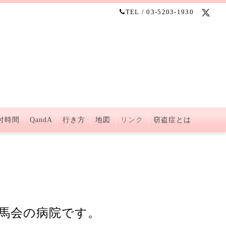
TEL / 03-5203-1930
付時間
QandA
行き方
地図
リンク
窃盗症とは
馬会の病院です。