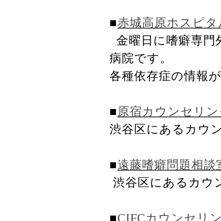
■
赤城高原ホスピタ
金曜日に嗜癖専門
病院です。
各種依存症の情報
■
原宿カウンセリン
渋谷区にあるカウ
■
遠藤嗜癖問題相談
渋谷区にあるカウ
■
CIFCカウンセリ